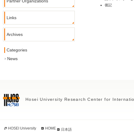
Partner Organizations
後記
Links
Archives
Categories
News
Hosei University Research Center for Internat
HOSEI University
HOME
日本語