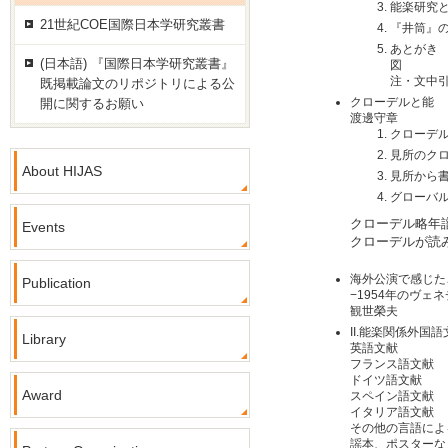
能楽研究
21世紀COE国際日本学研究叢書
『井筒』
あとがき
(日本語) 『国際日本学研究叢書』
図
注・文中
既掲載論文のリポジトリによる公
クローデルと能
開に関するお願い
渡邊守章
クローデ
見所のク
About HIJAS
見所から
グローバ
クローデル略年
Events
クローデルが読
海外公演で感じた
Publication
−1954年のヴェ
観世榮夫
II.能楽関係外国
Library
英語文献
フランス語文献
ドイツ語文献
Award
スペイン語文献
イタリア語文献
その他の言語によ
謡本、ポスターな