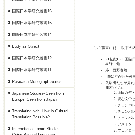
国際日本学研究叢書16
国際日本学研究叢書15
国際日本学研究叢書14
Body as Object
この叢書には、以下の
国際日本学研究叢書12
21世紀COE国
星野 勉
国際日本学研究叢書11
序 西野春雄
I.能に注がれた外
Research Monograph Series
先駆者たちが見た
川村ハツエ
上田万年
Japanese Studies- Seen from
読む文学
Europe, Seen from Japan
チェンバ
Translating Noh: How Is Cultural
チェンバ
Translation Possible?
チェンバ
アストン
International Japan-Studies:
フェノロ
Going Beyond Language