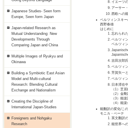
イエーツ
アーサー
Japanese Studies- Seen form
西欧への
Europe, Seen form Japan
ベルツィンスキー
西野春雄
Japan-related Research as
はじめに
Mutual Understanding: New
忘れられ
Developments Through
ベルツィ
ベルツィ
Comparing Japan and China
Japanisc
Japanisc
Multiple Images of Ryukyu and
吉田次郎
Okinawa
ベルツィ
芳賀矢一
Building a Symbiotic East Asian
Model and Multi-cultural
ベルツィン
Research: Blending Cultural
日本滞在
（1）芝居
Exchange and Nationalism
（2）金
（3）能
Creating the Discipline of
（4）能
International Japan-Studies
能翻訳の変化/この
モニカ・ベーテ
Foreigners and Nohgaku
英文翻訳
Research
能世界へ