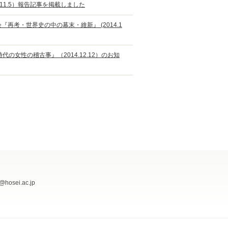
.11.5）報告記事を掲載しました
『再考・世界史の中の幕末・維新』 (2014.1
代の女性の稽古事』（2014.12.12）のお知
@hosei.ac.jp