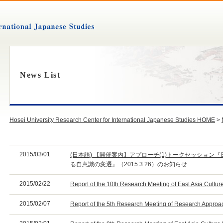
News List
Hosei University Research Center for International Japanese Studies HOME
>
2015/03/01
(日本語) 【開催案内】アプローチ(1)トークセッショ
る自意識の変遷』（2015.3.26）のお知らせ
2015/02/22
Report of the 10th Research Meeting of East Asia Cultu
2015/02/07
Report of the 5th Research Meeting of Research Approac