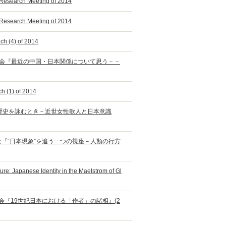
e Research Meeting of 2014
e Research Meeting of 2014
ch (4) of 2014
研究会『最近の中国・日本関係について思う－－
h (1) of 2014
女が歴史を詠むとき－近世女性歌人と日本意識
究会『“日本現象”を追う一つの視座－人類の行方
ure: Japanese Identity in the Maelstrom of Gl
勉強会『19世紀日本における「作者」の諸相』(2