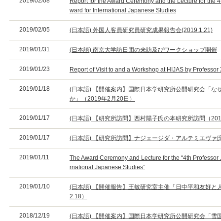
2019/02/08
Report for the Award Ceremony and the Lecture for the 4t
ward for International Japanese Studies
2019/02/05
(日本語) 外国人客員研究員研究成果報告会(2019.1.21)
2019/01/31
(日本語) 南京大学訪日団の来訪及びワークショップ開催
2019/01/23
Report of Visit to and a Workshop at HIJAS by Professo
2019/01/18
(日本語) 【開催案内】国際日本学研究所公開研究会「
か」（2019年2月20日）
2019/01/17
(日本語) 【研究所訪問】西村陽子氏の本研究所訪問（2018.
2019/01/17
(日本語) 【研究所訪問】ナジェージダ・アルテミエヴァ氏の
2019/01/11
The Award Ceremony and Lecture for the “4th Professor J
rnational Japanese Studies”
2019/01/10
(日本語) 【開催報告】王敏研究室主催「日中平和友好と人
2.18）
2018/12/19
(日本語) 【開催案内】国際日本学研究所公開研究会「