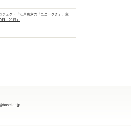
プロジェクト「江戸東京の「ユニークさ」」主
0日・21日）
@hosei.ac.jp