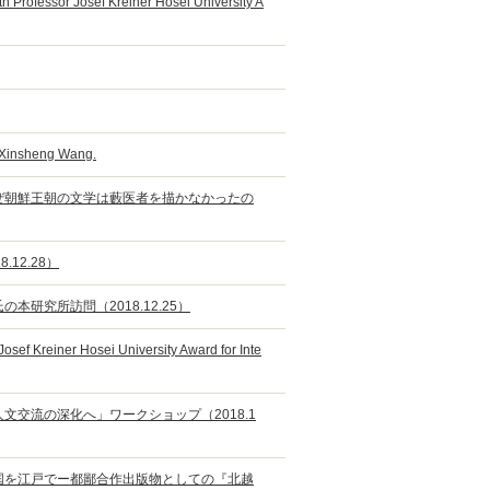
h Professor Josef Kreiner Hosei University A
r Xinsheng Wang.
なぜ朝鮮王朝の文学は藪医者を描かなかったの
12.28）
本研究所訪問（2018.12.25）
osef Kreiner Hosei University Award for Inte
文交流の深化へ」ワークショップ（2018.1
雪国を江戸でー都鄙合作出版物としての『北越