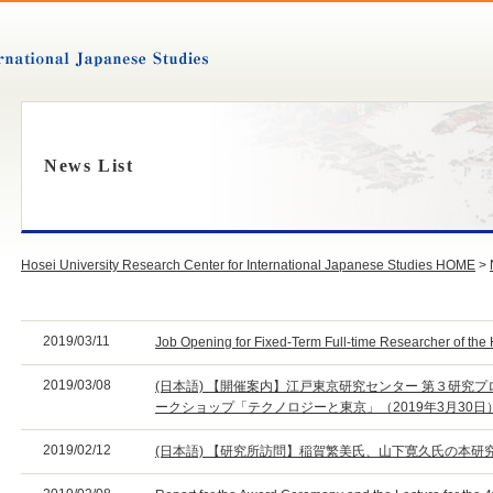
News List
Hosei University Research Center for International Japanese Studies HOME
>
2019/03/11
Job Opening for Fixed-Term Full-time Researcher of the
2019/03/08
(日本語) 【開催案内】江戸東京研究センター 第３研究
ークショップ「テクノロジーと東京」（2019年3月30日
2019/02/12
(日本語) 【研究所訪問】稲賀繁美氏、山下寛久氏の本研究所訪