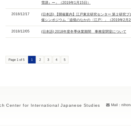
雪譜』ー」（2019年1月15日）
2018/12/17
(日本語) 【開催案内】江戸東京研究センター 第２研究
催シンポジウム「追憶のなかの〈江戸〉」（2019年2月2
2018/12/05
(日本語) 2018年度冬季休業期間 事務室閉室について
Page 1 of 5
1
2
3
4
5
ch Center for International Japanese Studies
Mail：nihon