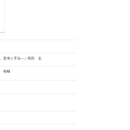
、思考と手法―／髙田 圭
 裕輔