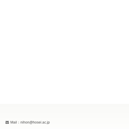
Mail：nihon@hosei.ac.jp