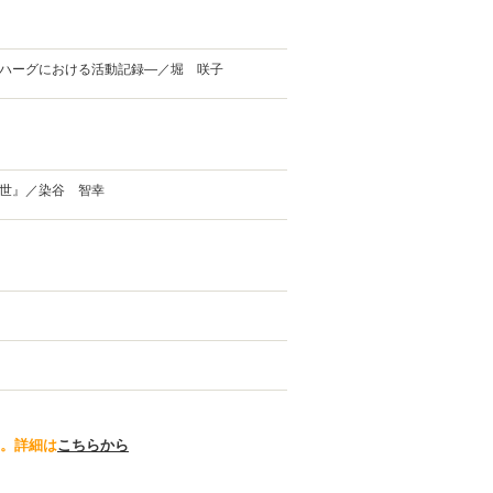
ハーグにおける活動記録―／堀 咲子
世』／染谷 智幸
。詳細は
こちらから