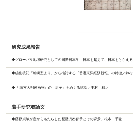
研究成果報告
◆グローバル地域研究としての国際日本学―日本を超えて、日本をとらえる
◆編集後記「編輯室より」から検討する『香港東洋経済新報』の特徴／鈴村
◆『 諏方大明神画詞』の「唐子」をめぐる試論／中村 和之
若手研究者論文
◆藤原貞敏が唐からもたらした琵琶演奏伝承とその背景／根本 千聡