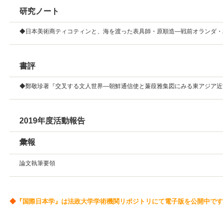
研究ノート
◆日本美術商ティコティンと、海を渡った表具師・原順造―戦前オランダ・
書評
◆鄭敬珍著『交叉する文人世界―朝鮮通信使と蒹葭雅集図にみる東アジア近
2019年度活動報告
彙報
論文執筆要領
◆
『国際日本学』は法政大学学術機関リポジトリにて電子版を公開中です