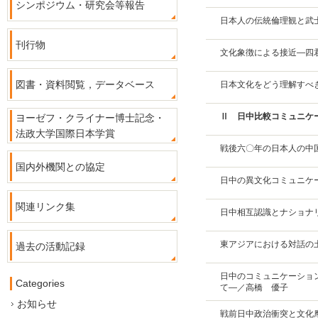
シンポジウム・研究会等報告
日本人の伝統倫理観と武
刊行物
文化象徴による接近―四
図書・資料閲覧，データベース
日本文化をどう理解すべ
Ⅱ 日中比較コミュニケ
ヨーゼフ・クライナー博士記念・
法政大学国際日本学賞
戦後六〇年の日本人の中
国内外機関との協定
日中の異文化コミュニケ
関連リンク集
日中相互認識とナショナ
東アジアにおける対話の
過去の活動記録
日中のコミュニケーショ
Categories
て―／高橋 優子
お知らせ
戦前日中政治衝突と文化