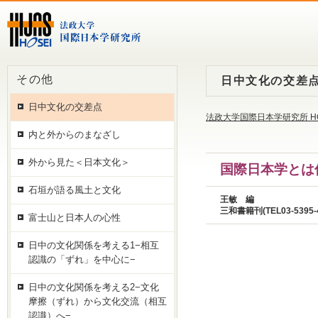
その他
日中文化の交差
日中文化の交差点
法政大学国際日本学研究所 H
内と外からのまなざし
外から見た＜日本文化＞
国際日本学とは
石垣が語る風土と文化
王敏 編
三和書籍刊(TEL03-5395
富士山と日本人の心性
日中の文化関係を考える1−相互
認識の「ずれ」を中心に−
日中の文化関係を考える2−文化
摩擦（ずれ）から文化交流（相互
認識）へ−