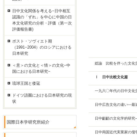
日中文化関係を考える−日中相互
認識の「ずれ」を中心に中国の日
本文化研究の分析・評価（第一次
評価報告書)
ポスト・ソヴィエト期
（1991−2004）のロシアにおける
日本研究
総論 比較を伴った文化
＜意＞の文化と＜情＞の文化−中
国における日本研究−
Ⅰ 日中比較文化篇
琉球王国と倭寇
一九六〇年代の日中文化
ドイツ語圏における日本研究の現
状
日中広告文化の違い―最
日中齟齬の文化学的研究
国際日本学研究所紹介
日中両国近代実業家の儒