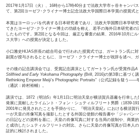
2017年1月17日（火）、16時から17時40分まで法政大学市ヶ谷キャン
て、第2回ヨーゼフ･クライナー博士記念法政大学国際日本学賞の授賞式
本賞はヨーロッパを代表する日本研究者であり、法政大学国際日本学研究所
てきたヨーゼフ･クライナー博士の功績を称え、若手の海外日本研究者の活動
したものです。第2回となる今回は、厳正な審査の結果、2016年10月に
ス大学）への授賞が決定しました。
小口雅史HIJAS所長の総合司会で行われた授賞式では、ガートラン氏に
副賞が授与されるとともに、ヨーゼフ・クライナー博士が祝辞を述べ、ガ
その後の記念講演会では、受賞記念講演としてガートラン氏が受賞作品
A 
Stillfried and Early Yokohama Photography
(Brill, 2016)の第3章に基づく講演“Ch
Rethinking Emperor Meiji’s Photographic Portraits”
（通訳：鈴村裕輔）。
講演では、1872（明治5）年1月1日に明治天皇が横須賀兵器廠を行幸し
発展に貢献したライムント・フォン・シュティルフリート男爵（1839-1
2001年に発見されたことを手掛かりに、『明治天皇紀』における横須賀行幸
一が天皇の肖像写真を撮影したとする外国公使館の報告書や「ジャパン･
の日記などの資料を基に、天皇の肖像写真に対する当局の規制や、商業的
と成功したシュティルフリートの対比、さらに天皇の肖像写真が日本人の
証的に検討されました。