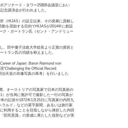
パスボアソナード・タワー25階B会議室におい
と記念講演会が行われました。
（HIJAS）の設立以来、その発展に貢献し
を奨励する目的でHIJASが2014年に創設
ルーク・ガートラン氏（セント・アンドリュー
対し、田中優子法政大学総長より正賞の賞状と
ートラン氏の功績を称えました。
Career of Japan: Baron Raimund von
allenging the Official Record:
（公式記録を疑う――明治天皇の肖像写真の再考）を行いました
た際、オーストリアの写真家で日本の写真術の
911）が当局に無許可で撮影した一行の写真が
の記述や1872年1月25日に写真家の内田九
ヘラルド」などの英字新聞、あるいは旅行家
に利用することを目指しながら挫折した内田
「臣民意識」の形成に果たした役割などが実