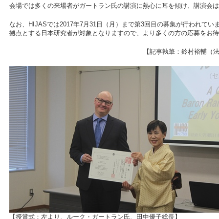
会場では多くの来場者がガートラン氏の講演に熱心に耳を傾け、講演会は
なお、HIJASでは2017年7月31日（月）まで第3回目の募集が行われて
拠点とする日本研究者が対象となりますので、より多くの方の応募をお待
【記事執筆：鈴村裕輔（
【授賞式：左より、ルーク・ガートラン氏、田中優子総長】