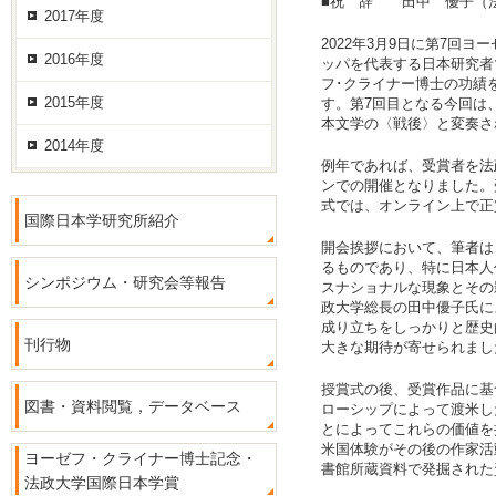
■祝 辞 田中 優子（
2017年度
2022年3月9日に第7回
2016年度
ッパを代表する日本研究者
フ･クライナー博士の功績を
2015年度
す。第7回目となる今回は
本文学の〈戦後〉と変奏さ
2014年度
例年であれば、受賞者を法政
ンでの開催となりました。
式では、オンライン上で正
国際日本学研究所紹介
開会挨拶において、筆者は
るものであり、特に日本人
シンポジウム・研究会等報告
スナショナルな現象とその
政大学総長の田中優子氏に
成り立ちをしっかりと歴史
刊行物
大きな期待が寄せられまし
授賞式の後、受賞作品に基
図書・資料閲覧，データベース
ローシップによって渡米し
とによってこれらの価値を
米国体験がその後の作家活
ヨーゼフ・クライナー博士記念・
書館所蔵資料で発掘された
法政大学国際日本学賞