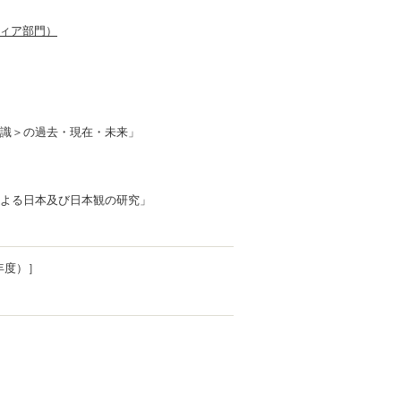
ティア部門）
識＞の過去・現在・未来」
よる日本及び日本観の研究」
2年度）］