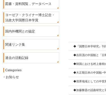
図書・資料閲覧，データベース
ヨーゼフ・クライナー博士記念・
法政大学国際日本学賞
国内外機関との協定
関連リンク集
◆『国際日本学研究』刊
◆吉田茂の中国観と「日華
過去の活動記録
◆韓国における村上春樹
Categories
◆大正期日本の中国観−
お知らせ
◆境界地域としての中世
◆加藤磐斎の謡曲研究と