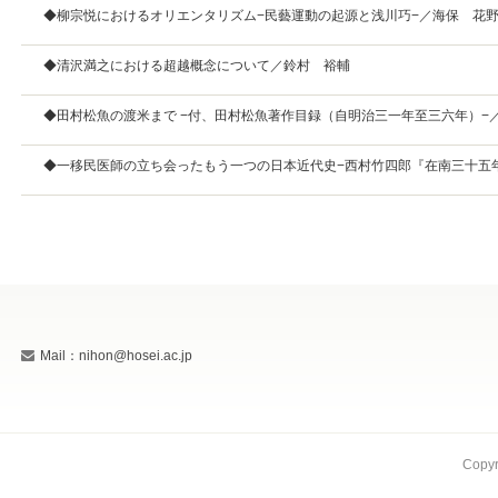
◆柳宗悦におけるオリエンタリズム−民藝運動の起源と浅川巧−／海保 花
◆清沢満之における超越概念について／鈴村 裕輔
◆田村松魚の渡米まで −付、田村松魚著作目録（自明治三一年至三六年）−
◆一移民医師の立ち会ったもう一つの日本近代史−西村竹四郎『在南三十五
Mail：nihon@hosei.ac.jp
Copyr