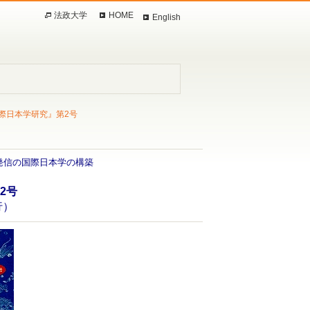
法政大学
HOME
English
際日本学研究』第2号
発信の国際日本学の構築
2号
行）