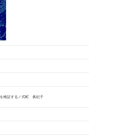
を検証する／式町 眞紀子