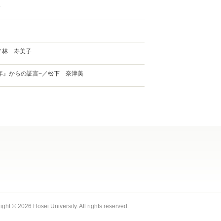
野
／林 寿美子
年』からの証言−／松下 奈津美
ight ©
2026 Hosei University. All rights reserved.