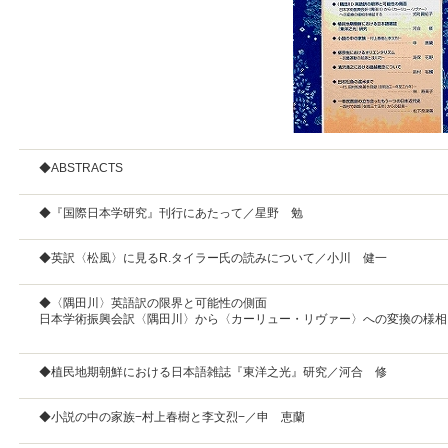
◆ABSTRACTS
◆『国際日本学研究』刊行にあたって／星野 勉
◆英訳〈松風〉に見るR.タイラー氏の読みについて／小川 健一
◆〈隅田川〉英語訳の限界と可能性の側面
日本学術振興会訳〈隅田川〉から〈カーリュー・リヴァー〉への変換の様相
◆植民地期朝鮮における日本語雑誌『東洋之光』研究／河合 修
◆小説の中の家族−村上春樹と李文烈−／申 恵蘭