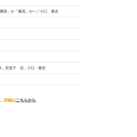
隣国」か「蕃国」か—／小口 雅史
敏，安孫子 信，小口 雅史
。詳細は
こちらから