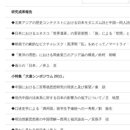
研究成果報告
◆北東アジアの歴史コンテクストにおける日本モダニズム詩と中国—同人詩
◆日本におけるユネスコ「世界遺産」の受容形態：「旅」による「世間」と
◆映画での劇的なピクチャレスク：黒澤明『乱』をめぐって／マートライ ･
◆『東洋の理想』における岡倉覚三のアジア論の構造／鈴村 裕輔
◆偽りの「日本」／井上 亘
小特集「大連シンポジウム 2011」
◆中国における二宮尊徳思想研究の現状と及び展望／秦 頴
◆現代中国の法体系に対する日本の影響力の低下について／王 暁慧
◆口述史学による「満州国」留学生予備校への一考察／劉 振生
◆明治啓蒙思想家の中国理解—西周と福沢諭吉—／安孫子 信