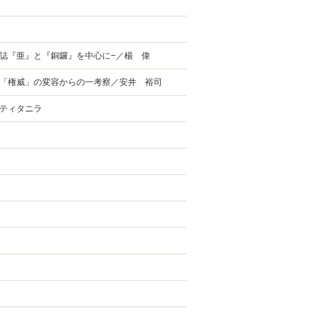
誌『亜』と『銅鑼』を中心に−／楊 偉
「権威」の変容からの一考察／安井 裕司
 ティタニラ