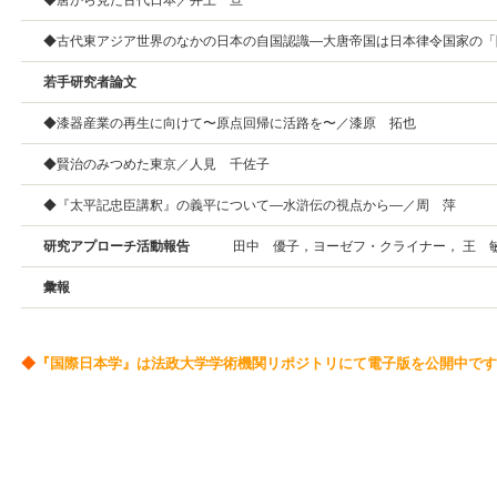
◆唐から見た古代日本／井上 亘
◆古代東アジア世界のなかの日本の自国認識—大唐帝国は日本律令国家の「
若手研究者論文
◆漆器産業の再生に向けて〜原点回帰に活路を〜／漆原 拓也
◆賢治のみつめた東京／人見 千佐子
◆『太平記忠臣講釈』の義平について—水滸伝の視点から—／周 萍
研究アプローチ活動報告
田中 優子，ヨーゼフ・クライナー， 王 
彙報
◆
『国際日本学』は法政大学学術機関リポジトリにて電子版を公開中です