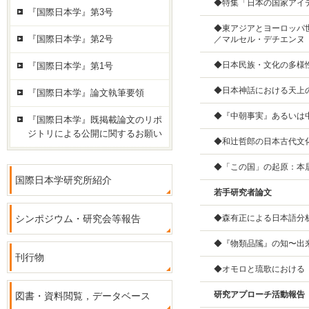
◆特集「日本の国家アイデ
『国際日本学』第3号
◆東アジアとヨーロッパ
『国際日本学』第2号
／マルセル・デチエンヌ
◆日本民族・文化の多様性
『国際日本学』第1号
◆日本神話における天上
『国際日本学』論文執筆要領
◆『中朝事実』あるいは
『国際日本学』既掲載論文のリポ
ジトリによる公開に関するお願い
◆和辻哲郎の日本古代文
◆「この国」の起原：本
国際日本学研究所紹介
若手研究者論文
シンポジウム・研究会等報告
◆森有正による日本語分
◆『物類品隲』の知〜出
刊行物
◆オモロと琉歌における
研究アプローチ活動報告
図書・資料閲覧，データベース