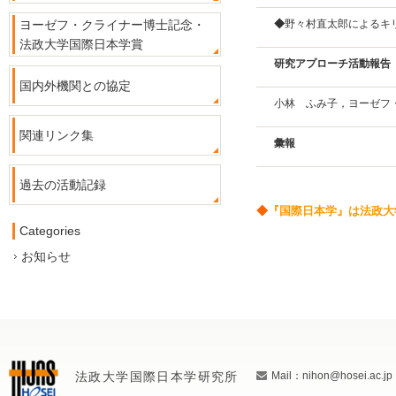
ヨーゼフ・クライナー博士記念・
◆
野々村直太郎によるキ
法政大学国際日本学賞
研究アプローチ活動報告
国内外機関との協定
小林 ふみ子，ヨーゼフ
関連リンク集
彙報
過去の活動記録
◆
『国際日本学』は法政大
Categories
お知らせ
法政大学国際日本学研究所
Mail：nihon@hosei.ac.jp