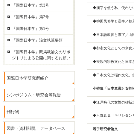
『国際日本学』第3号
◆漢字を使う私、使わな
『国際日本学』第2号
◆柳田民俗学と漢字／鶴
『国際日本学』第1号
◆日本語教育と漢字／山
『国際日本学』論文執筆要領
◆都市文化としての米食
『国際日本学』既掲載論文のリポ
ジトリによる公開に関するお願い
◆複数的宗教文化と日本
◆日本文化は稲作文化、
国際日本学研究所紹介
小特集「日本意識と女性
シンポジウム・研究会等報告
◆江戸時代の女性の稽
新
刊行物
◆只野真葛『キリシタン
図書・資料閲覧，データベース
若手研究者論文