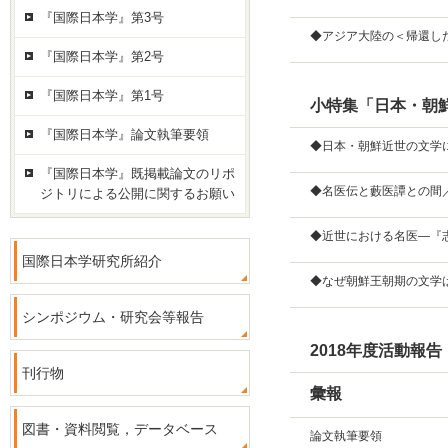
『国際日本学』第3号
◆アジア大陸の＜帰還し
『国際日本学』第2号
『国際日本学』第1号
小特集「日本・朝
『国際日本学』論文執筆要領
◆日本・朝鮮近世の文学
『国際日本学』既掲載論文のリポ
◆名医伝と藪医譚との間
ジトリによる公開に関するお願い
◆近世における名医―『
国際日本学研究所紹介
◆なぜ朝鮮王朝期の文学
シンポジウム・研究会等報告
2018年度活動報告
刊行物
彙報
図書・資料閲覧，データベース
論文執筆要領