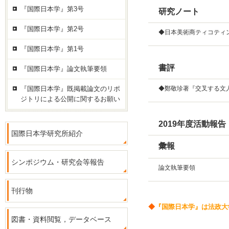
『国際日本学』第3号
研究ノート
『国際日本学』第2号
◆日本美術商ティコティ
『国際日本学』第1号
書評
『国際日本学』論文執筆要領
『国際日本学』既掲載論文のリポ
◆鄭敬珍著『交叉する文
ジトリによる公開に関するお願い
2019年度活動報告
国際日本学研究所紹介
彙報
シンポジウム・研究会等報告
論文執筆要領
刊行物
◆
『国際日本学』は法政大
図書・資料閲覧，データベース