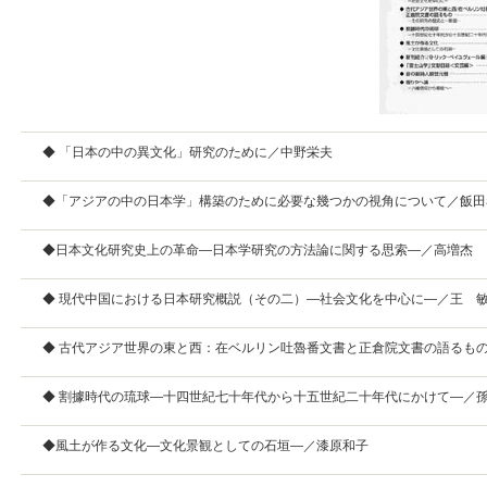
◆ 「日本の中の異文化」研究のために／中野栄夫
◆「アジアの中の日本学」構築のために必要な幾つかの視角について／飯田
◆日本文化研究史上の革命—日本学研究の方法論に関する思索—／高増杰
◆ 現代中国における日本研究概説（その二）—社会文化を中心に—／王 
◆ 古代アジア世界の東と西：在ベルリン吐魯番文書と正倉院文書の語るも
◆ 割據時代の琉球—十四世紀七十年代から十五世紀二十年代にかけて—／
◆風土が作る文化—文化景観としての石垣—／漆原和子