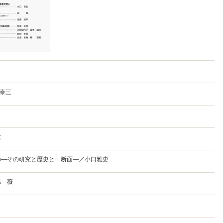
泰三
敏
の—その研究と歴史と一断面—／小口雅史
孫 薇