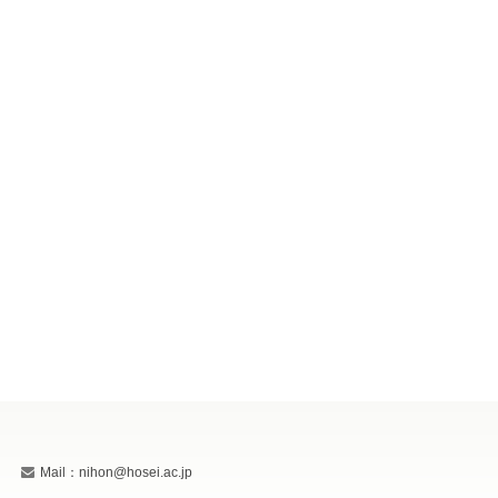
Mail：nihon@hosei.ac.jp