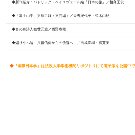
◆新刊紹介：パトリック・ベイユヴェール編『日本の旅』／相良匡俊
◆「富士山学」文献目録＜文芸編＞／天野紀代子・並木由紀
◆音の劇詩人観世元雅／西野春雄
◆煽りやへ論—八幡信仰からの倭寇へ—／吉成直樹・福寛美
◆
『国際日本学』は法政大学学術機関リポジトリにて電子版を公開中で