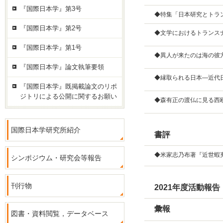
『国際日本学』第3号
◆特集「日本研究とトラ
『国際日本学』第2号
◆文学におけるトランス
『国際日本学』第1号
◆異人が来たのは海の彼
『国際日本学』論文執筆要領
◆縁取られる日本―近代
『国際日本学』既掲載論文のリポ
ジトリによる公開に関するお願い
◆森有正の渡仏に見る西
国際日本学研究所紹介
書評
◆米家志乃布著『近世蝦
シンポジウム・研究会等報告
刊行物
2021年度活動報告
彙報
図書・資料閲覧，データベース