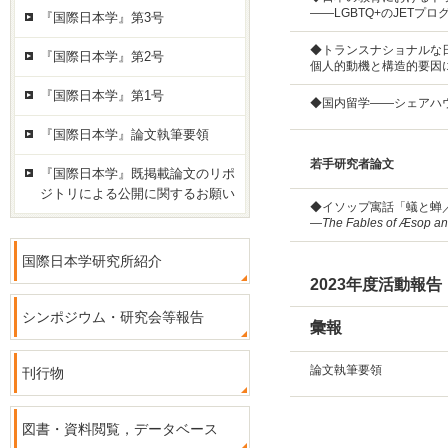
――LGBTQ+のJET
『国際日本学』第3号
◆トランスナショナルな
『国際日本学』第2号
個人的動機と構造的要因
『国際日本学』第1号
◆国内留学―—シェアハ
『国際日本学』論文執筆要領
若手研究者論文
『国際日本学』既掲載論文のリポ
ジトリによる公開に関するお願い
◆イソップ寓話「蟻と蝉
—
The Fables of Æsop an
国際日本学研究所紹介
2023年度活動報告
シンポジウム・研究会等報告
彙報
論文執筆要領
刊行物
図書・資料閲覧，データベース