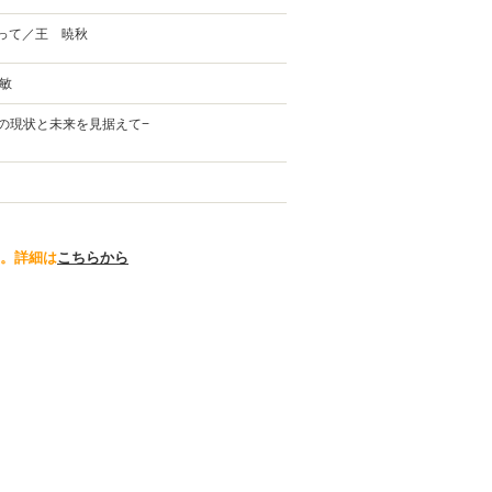
って／王 暁秋
敏
の現状と未来を見据えて−
。詳細は
こちらから