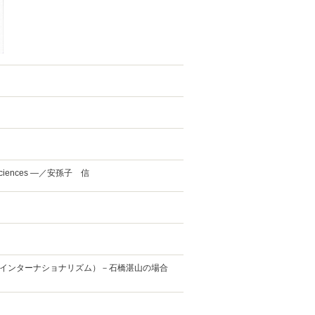
 des sciences —／安孫子 信
インターナショナリズム）－石橋湛山の場合