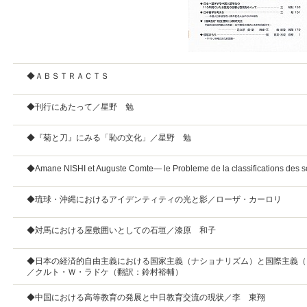
◆ＡＢＳＴＲＡＣＴＳ
◆刊行にあたって／星野 勉
◆『菊と刀』にみる「恥の文化」／星野 勉
◆Amane NISHI et Auguste Comte— le Probleme de la classifications
◆琉球・沖縄におけるアイデンティティの光と影／ローザ・カーロリ
◆対馬における屋敷囲いとしての石垣／漆原 和子
◆日本の経済的自由主義における国家主義（ナショナリズム）と国際主義（
／クルト・Ｗ・ラドケ（翻訳：鈴村裕輔）
◆中国における高等教育の発展と中日教育交流の現状／李 東翔