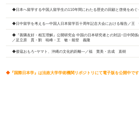
◆日本へ留学する中国人留学生の110年間にわたる歴史の回顧と啓発をめぐ
◆日中留学を考える—中国人日本留学百十周年記念大会における報告／王 
◆『善隣友好・相互理解』公開研究会 中国の日本研究者との対話−日中関係
／足立原 貫・劉 暁峰・王 敏・能登 義隆
◆倭寇おもろ−ヤマト、沖縄の文化的距離—／福 寛美・吉成 直樹
◆
『国際日本学』は法政大学学術機関リポジトリにて電子版を公開中です