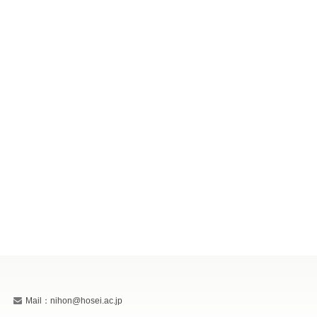
Mail：nihon@hosei.ac.jp