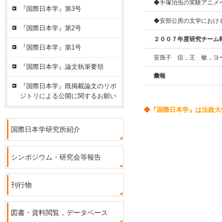
◆手塚治虫の実験アニメ
『国際日本学』第3号
◆安部公房の文学におけ
『国際日本学』第2号
２００７年度研究チーム
『国際日本学』第1号
安孫子 信，王 敏，ヨ
『国際日本学』論文執筆要領
彙報
『国際日本学』既掲載論文のリポ
ジトリによる公開に関するお願い
◆
『国際日本学』は法政大
国際日本学研究所紹介
シンポジウム・研究会等報告
刊行物
図書・資料閲覧，データベース