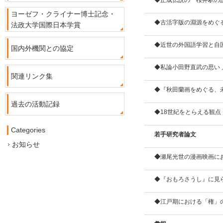
◆正成伝説の「桜井駅の
ヨーゼフ・クライナー博士記念・
◆古活字版の淵源をめぐ
法政大学国際日本学賞
◆近世の外国語学習と自
国内外機関との協定
◆私論小田野直武の思い 
関連リンク集
◆『秋田蘭画をめぐる、
過去の活動記録
◆18世紀をとらえる観点
Categories
若手研究者論文
お知らせ
◆
瀬尾光世の漫画映画に
◆『おもろさうし』に見
◆江戸期における「権」