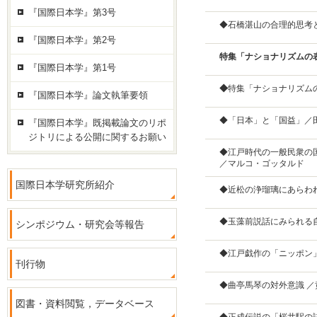
『国際日本学』第3号
◆石橋湛山の合理的思考
『国際日本学』第2号
特集「ナショナリズムの
『国際日本学』第1号
◆
特集「ナショナリズム
『国際日本学』論文執筆要領
◆「日本」と「国益」／
『国際日本学』既掲載論文のリポ
ジトリによる公開に関するお願い
◆江戸時代の一般民衆の
／マルコ・ゴッタルド
国際日本学研究所紹介
◆近松の浄瑠璃にあらわ
◆玉藻前説話にみられる
シンポジウム・研究会等報告
◆江戸戯作の「ニッポン
刊行物
◆曲亭馬琴の対外意識 ／
図書・資料閲覧，データベース