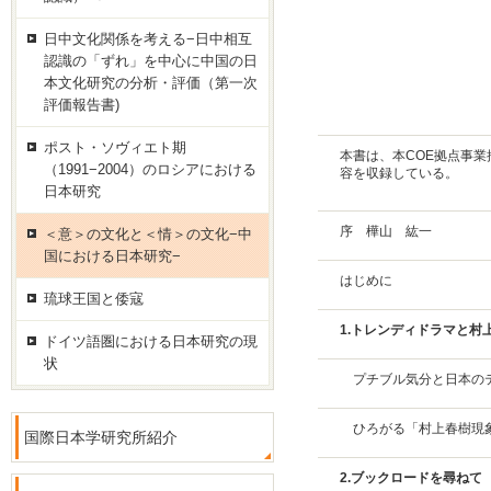
日中文化関係を考える−日中相互
認識の「ずれ」を中心に中国の日
本文化研究の分析・評価（第一次
評価報告書)
ポスト・ソヴィエト期
本書は、本COE拠点事
（1991−2004）のロシアにおける
容を収録している。
日本研究
序 樺山 紘一
＜意＞の文化と＜情＞の文化−中
国における日本研究−
はじめに
琉球王国と倭寇
1.トレンディドラマと村
ドイツ語圏における日本研究の現
状
プチブル気分と日本の
ひろがる「村上春樹現
国際日本学研究所紹介
2.ブックロードを尋ねて