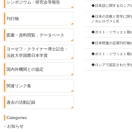
シンポジウム・研究会等報告
◆日本語に関するロシアの出
◆日本の宗教と哲学に関す
刊行物
／カレロヴァ L.B.
◆ポスト・ソヴィエト期のロ
図書・資料閲覧，データベース
◆日本関連の定期刊行物の
ヨーゼフ・クライナー博士記念・
◆ポスト・ソヴィエト期の
法政大学国際日本学賞
◆ロシアで認定された学位論
国内外機関との協定
関連リンク集
過去の活動記録
Categories
お知らせ