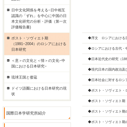
日中文化関係を考える−日中相互
認識の「ずれ」を中心に中国の日
本文化研究の分析・評価（第一次
評価報告書)
ポスト・ソヴィエト期
◆序文 ロシアにおける日
（1991−2004）のロシアにおける
◆ロシアにおける古代・中
日本研究
◆日本近代史の研究（1868
＜意＞の文化と＜情＞の文化−中
国における日本研究−
◆現代日本の国内政治及び
琉球王国と倭寇
◆日本社会に対するロシア
ドイツ語圏における日本研究の現
◆ポスト・ソヴィエト・ロ
状
◆ポスト・ソヴィエト期（1
◆ポスト・ソヴィエト期の
国際日本学研究所紹介
◆ポスト・ソヴィエト期の