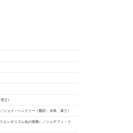
 啓之）
／ジョイ・ヘンドリー（翻訳：木島 泰三）
リエンタリズム化の困難）／シュテフィ・リ