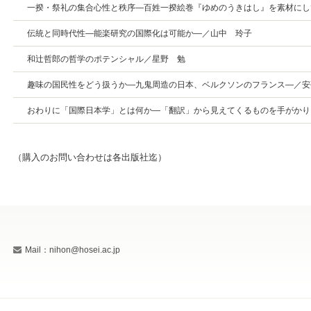
一揆・祭礼の集合心性と秩序―百姓一揆絵巻『ゆめのうきはし』を素材にし
伝統と同時代性―能楽研究の国際化は可能か―／山中 玲子
和辻哲郎の哲学のポテンシャル／星野 勉
趣味の国民性をどう扱うか―九鬼周造の日本、ベルクソンのフランス―／安
おわりに「国際日本学」とは何か―「翻訳」から見えてくるものを手がかり
（購入のお問い合わせは各出版社迄）
Mail：nihon@hosei.ac.jp