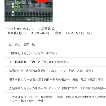
「内と外からのまなざし」星野勉 編
三和書籍刊(TEL：03-5395-4630) 定価：（本体3,500円＋税）
はじめに／星野 勉
日本学とは何か／ジョセフ・キブルツ
Ⅰ 日本研究、「内」と「外」からのまなざし
知識の生産、内発的vs外発的／ハルミ・ベフ（翻訳：木島 泰三）
境界を越えて —文化人類学的日本研究の場合―／桑山 敬己（翻訳：千田
人類学者たちとその地域―ヨーロッパ／日本的アプローチに関する諸考察―
「古き佳きヨーロッパ」像の呪縛―日本学・地域研究の知的生産とその脱オ
ヒター（翻訳：鈴村 裕輔）