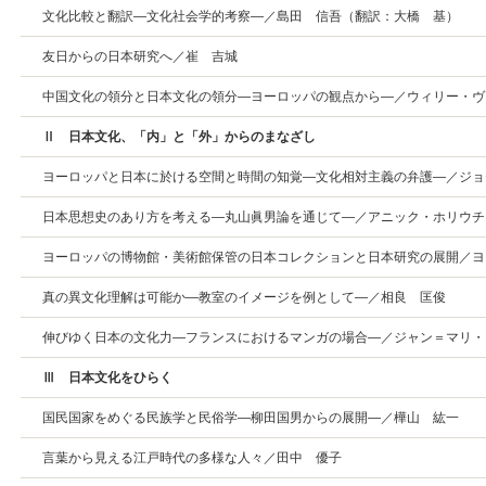
文化比較と翻訳―文化社会学的考察―／島田 信吾（翻訳：大橋 基）
友日からの日本研究へ／崔 吉城
中国文化の領分と日本文化の領分―ヨーロッパの観点から―／ウィリー・ヴ
Ⅱ 日本文化、「内」と「外」からのまなざし
ヨーロッパと日本に於ける空間と時間の知覚―文化相対主義の弁護―／ジョ
日本思想史のあり方を考える―丸山眞男論を通じて―／アニック・ホリウチ
ヨーロッパの博物館・美術館保管の日本コレクションと日本研究の展開／ヨ
真の異文化理解は可能か―教室のイメージを例として―／相良 匡俊
伸びゆく日本の文化力―フランスにおけるマンガの場合―／ジャン＝マリ・
Ⅲ 日本文化をひらく
国民国家をめぐる民族学と民俗学―柳田国男からの展開―／樺山 紘一
言葉から見える江戸時代の多様な人々／田中 優子