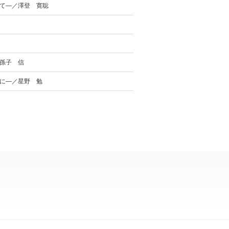
て―／澤登 寛聡
孫子 信
に―／星野 勉