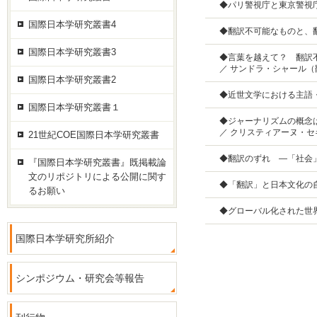
◆パリ警視庁と東京警視
国際日本学研究叢書4
◆翻訳不可能なものと、
国際日本学研究叢書3
◆言葉を越えて？ 翻訳
／ サンドラ・シャール
国際日本学研究叢書2
◆近世文学における主語・
国際日本学研究叢書１
◆ジャーナリズムの概念
／ クリスティアーヌ・
21世紀COE国際日本学研究叢書
◆翻訳のずれ ―「社会」
『国際日本学研究叢書』既掲載論
文のリポジトリによる公開に関す
◆「翻訳」と日本文化の自
るお願い
◆グローバル化された世
国際日本学研究所紹介
シンポジウム・研究会等報告