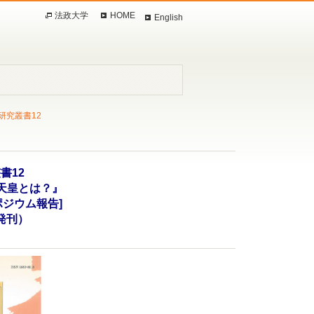
法政大学
HOME
English
研究叢書12
書12
天皇とは？』
ポジウム報告]
日発刊）