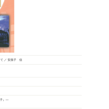
て ／ 安孫子 信
子』―