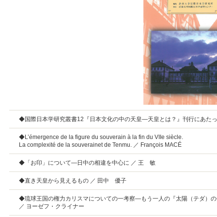
◆国際日本学研究叢書12『日本文化の中の天皇―天皇とは？』刊行にあたっ
◆L’émergence de la figure du souverain à la fin du VIIe siècle.
La complexité de la souverainet de Tenmu. ／ François MACÉ
◆「お印」について―日中の相違を中心に ／ 王 敏
◆直き天皇から見えるもの ／ 田中 優子
◆琉球王国の権力カリスマについての一考察―もう一人の『太陽（テダ）の
／ ヨーゼフ・クライナー