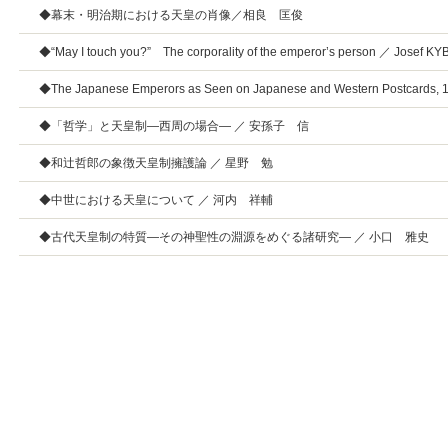
◆幕末・明治期における天皇の肖像／相良 匡俊
◆“May I touch you?” The corporality of the emperor’s person ／ Josef K
◆The Japanese Emperors as Seen on Japanese and Western Postcards,
◆「哲学」と天皇制―西周の場合― ／ 安孫子 信
◆和辻哲郎の象徴天皇制擁護論 ／ 星野 勉
◆中世における天皇について ／ 河内 祥輔
◆古代天皇制の特質―その神聖性の淵源をめぐる諸研究― ／ 小口 雅史