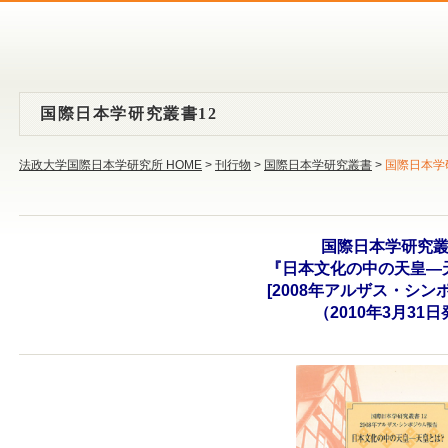
国際日本学研究叢書12
法政大学国際日本学研究所 HOME
>
刊行物
>
国際日本学研究叢書
>
国際日本学
国際日本学研究叢
『日本文化の中の天皇―
[2008年アルザス・シン
（2010年3月31