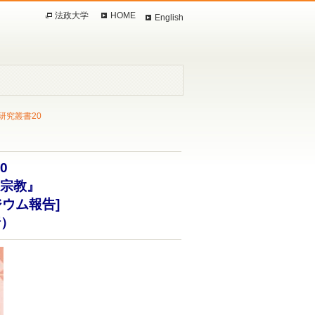
法政大学
HOME
English
研究叢書20
0
宗教』
ウム報告]
行）