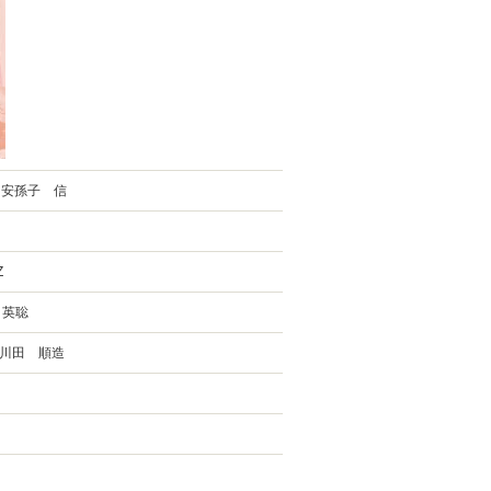
／安孫子 信
Z
 英聡
川田 順造