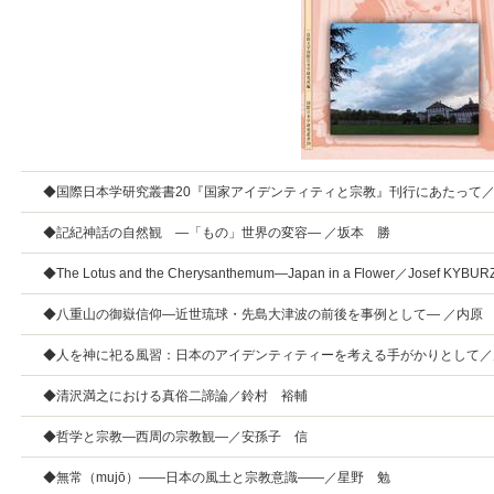
◆国際日本学研究叢書20『国家アイデンティティと宗教』刊行にあたって
◆記紀神話の自然観 —「もの」世界の変容— ／坂本 勝
◆The Lotus and the Cherysanthemum—Japan in a Flower／Josef KYBUR
◆八重山の御嶽信仰—近世琉球・先島大津波の前後を事例として— ／内原
◆人を神に祀る風習：日本のアイデンティティーを考える手がかりとして／
◆清沢満之における真俗二諦論／鈴村 裕輔
◆哲学と宗教—西周の宗教観―／安孫子 信
◆無常（mujō）――日本の風土と宗教意識――／星野 勉