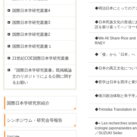
◆明治日本にとってのア
国際日本学研究叢書4
◆日本民族文化の形成に
国際日本学研究叢書3
説を振り返って—／ヨー
国際日本学研究叢書2
◆We All Share Rice and 
RNEY
国際日本学研究叢書１
◆「倭」から「日本」へ
21世紀COE国際日本学研究叢書
◆日本の禹王文化につい
『国際日本学研究叢書』既掲載論
文のリポジトリによる公開に関す
◆哲学は日本を西洋と東
るお願い
◆徳川政治体制と朱子学
国際日本学研究所紹介
◆Trimsika Translation i
シンポジウム・研究会等報告
◆« Les recherches scienti
icologie japonaisedes a
／SUZUKI Seiko