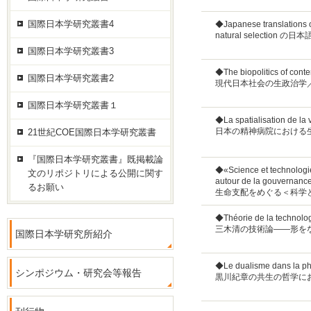
国際日本学研究叢書4
◆Japanese translations 
natural select
国際日本学研究叢書3
◆The biopolitics of co
国際日本学研究叢書2
現代日本社会の生政治学
国際日本学研究叢書１
◆La spatialisation de la
日本の精神病院における
21世紀COE国際日本学研究叢書
『国際日本学研究叢書』既掲載論
◆«Science et technologi
文のリポジトリによる公開に関す
autour de la gouvernance
るお願い
生命支配をめぐる＜科学
◆Théorie de la technolo
三木清の技術論――形を
国際日本学研究所紹介
◆Le dualisme dans la p
シンポジウム・研究会等報告
黒川紀章の共生の哲学に