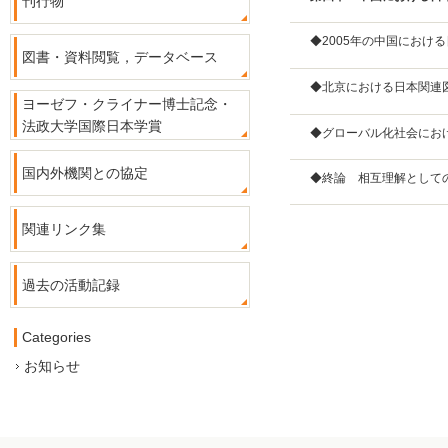
刊行物
◆2005年の中国におけ
図書・資料閲覧，データベース
◆北京における日本関連
ヨーゼフ・クライナー博士記念・
法政大学国際日本学賞
◆グローバル化社会にお
国内外機関との協定
◆終論 相互理解として
関連リンク集
過去の活動記録
Categories
お知らせ