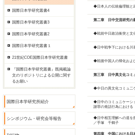
◆日本人の伝統倫理観と
国際日本学研究叢書4
第二章 日中交流研究の
国際日本学研究叢書3
◆戦前中日政治衝突と文
国際日本学研究叢書2
国際日本学研究叢書１
◆日中戦争下における川
21世紀COE国際日本学研究叢書
◆戦後中国人の帰化およ
『国際日本学研究叢書』既掲載論
第三章 日中異文化コミ
文のリポジトリによる公開に関す
るお願い
◆中日の異文化コミュ二
国際日本学研究所紹介
◆日中のコミュニケーシ
謝罪の発話行為における
◆日中相互理解への道を
シンポジウム・研究会等報告
／
手塚 千鶴子
第四章 中国における日