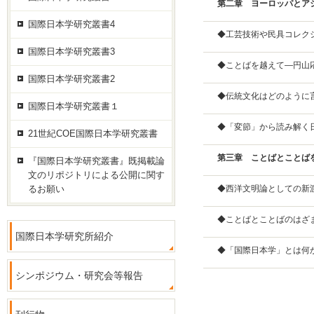
第二章 ヨーロッパとア
国際日本学研究叢書4
◆工芸技術や民具コレク
国際日本学研究叢書3
◆ことばを越えて―円山応
国際日本学研究叢書2
◆伝統文化はどのように
国際日本学研究叢書１
◆「変節」から読み解く
21世紀COE国際日本学研究叢書
第三章 ことばとことば
『国際日本学研究叢書』既掲載論
文のリポジトリによる公開に関す
るお願い
◆西洋文明論としての新渡
◆ことばとことばのはざま
国際日本学研究所紹介
◆「国際日本学」とは何か
シンポジウム・研究会等報告