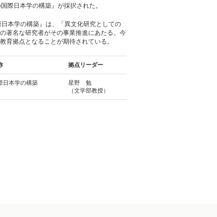
の国際日本学の構築』が採択された。
際日本学の構築』は、「異文化研究としての
の著名な研究者がその事業推進にあたる。今
教育拠点となることが期待されている。
称
拠点リーダー
際日本学の構築
星野 勉
（文学部教授）