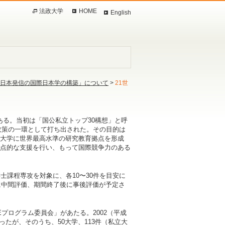
法政大学
HOME
English
ム「日本発信の国際日本学の構築」について
>
21世
の略語である。当初は「国公私立トップ30構想」と呼
」政策の一環として打ち出された。その目的は
大学に世界最高水準の研究教育拠点を形成
点的な支援を行い、もって国際競争力のある
士課程専攻を対象に、各10〜30件を目安に
に中間評価、期間終了後に事後評価が予定さ
プログラム委員会」があたる。2002（平成
ったが、そのうち、50大学、113件（私立大