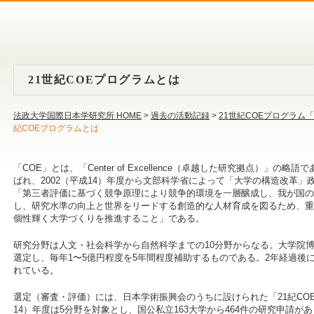
21世紀COEプログラムとは
法政大学国際日本学研究所 HOME
>
過去の活動記録
>
21世紀COEプログラ
紀COEプログラムとは
「COE」とは、「Center of Excellence（卓越した研究拠点）」
ばれ、2002（平成14）年度から文部科学省によって「大学の構造改革
「第三者評価に基づく競争原理により競争的環境を一層醸成し、我が国の
し、研究水準の向上と世界をリードする創造的な人材育成を図るため、重
個性輝く大学づくりを推進すること」である。
研究分野は人文・社会科学から自然科学までの10分野からなる。大学院博
選定し、毎年1〜5億円程度を5年間程度補助するものである。2年経過後
れている。
選定（審査・評価）には、日本学術振興会のうちに設けられた「21紀COE
14）年度は5分野を対象とし、国公私立163大学から464件の研究申請があ