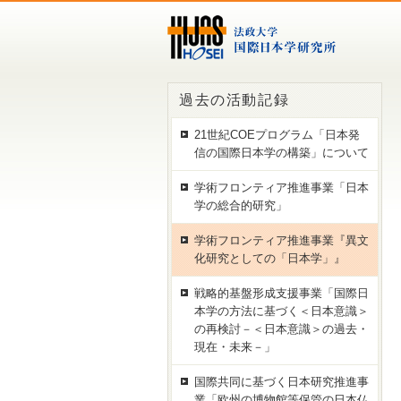
過去の活動記録
21世紀COEプログラム「日本発
信の国際日本学の構築」について
学術フロンティア推進事業「日本
学の総合的研究」
学術フロンティア推進事業『異文
化研究としての「日本学」』
戦略的基盤形成支援事業「国際日
本学の方法に基づく＜日本意識＞
の再検討－＜日本意識＞の過去・
現在・未来－」
国際共同に基づく日本研究推進事
業「欧州の博物館等保管の日本仏