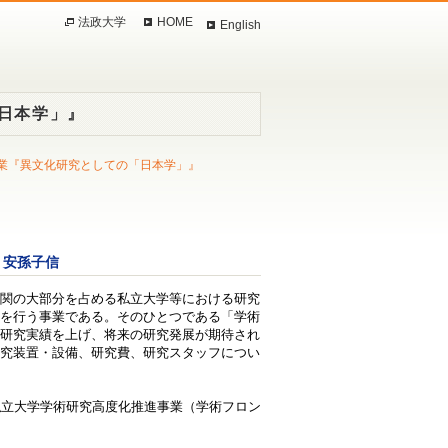
法政大学
HOME
English
日本学」』
業『異文化研究としての「日本学」』
：安孫子信
関の大部分を占める私立大学等における研究
を行う事業である。そのひとつである「学術
研究実績を上げ、将来の研究発展が期待され
究装置・設備、研究費、研究スタッフについ
私立大学学術研究高度化推進事業（学術フロン