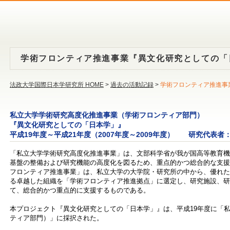
学術フロンティア推進事業『異文化研究としての「
法政大学国際日本学研究所 HOME
>
過去の活動記録
>
学術フロンティア推進事
私立大学学術研究高度化推進事業（学術フロンティア部門）
『異文化研究としての「日本学」』
平成19年度～平成21年度（2007年度～2009年度） 研究代表者
「私立大学学術研究高度化推進事業」は、文部科学省が我が国
高等教育機
基盤の整備および研究機能の高度化を図るため、重点的かつ総合的な支援
フロンティア推進事業」は、私立大学の大学院・研究所の中から、優れた
る卓越した組織を「学術フロンティア推進拠点」に選定し、研究施設、研
て、総合的かつ重点的に支援するものである。
本プロジェクト『異文化研究としての「日本学」』は、平成19年度に「
ティア部門）」に採択された。