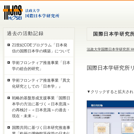
過去の活動記録
国際日本学研究所
21世紀COEプログラム「日本発
法政大学国際日本学研究所 H
信の国際日本学の構築」について
学術フロンティア推進事業「日本
国際日本学研究所リ
学の総合的研究」
学術フロンティア推進事業『異文
化研究としての「日本学」』
▼クリックすると拡大されま
戦略的基盤形成支援事業「国際日
本学の方法に基づく＜日本意識＞
の再検討－＜日本意識＞の過去・
現在・未来－」
国際共同に基づく日本研究推進事
業「欧州の博物館等保管の日本仏