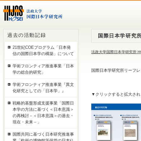
過去の活動記録
国際日本学研究所
21世紀COEプログラム「日本発
法政大学国際日本学研究所 H
信の国際日本学の構築」について
学術フロンティア推進事業「日本
国際日本学研究所リーフレ
学の総合的研究」
学術フロンティア推進事業『異文
化研究としての「日本学」』
▼クリックすると拡大されま
戦略的基盤形成支援事業「国際日
本学の方法に基づく＜日本意識＞
の再検討－＜日本意識＞の過去・
現在・未来－」
国際共同に基づく日本研究推進事
業「欧州の博物館等保管の日本仏