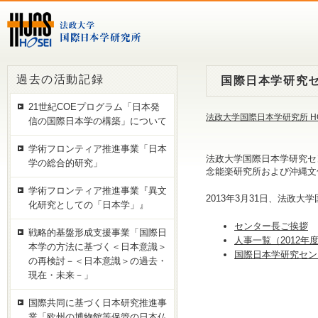
過去の活動記録
国際日本学研究
21世紀COEプログラム「日本発
法政大学国際日本学研究所 H
信の国際日本学の構築」について
学術フロンティア推進事業「日本
法政大学国際日本学研究セ
学の総合的研究」
念能楽研究所および沖縄文
学術フロンティア推進事業『異文
2013年3月31日、法
化研究としての「日本学」』
センター長ご挨拶
戦略的基盤形成支援事業「国際日
人事一覧（2012年
本学の方法に基づく＜日本意識＞
国際日本学研究セン
の再検討－＜日本意識＞の過去・
現在・未来－」
国際共同に基づく日本研究推進事
業「欧州の博物館等保管の日本仏