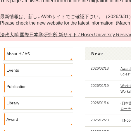
This page archives content from before the migration to the curr
最新情報は、新しいWebサイトでご確認下さい。（2026/3/31
Please check the new website for the latest information. (March
法政大学 国際日本学研究所 新サイト / Hosei University Research Cente
News
About HIJAS
2026/02/13
Award 
Events
udies”
2026/01/19
Worksh
Publication
Works
Library
2026/01/14
(日本
ローチ
Award
2025/12/23
【Noti