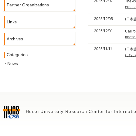
2025/12/07
The Aw
Partner Organizations
ernati
2025/12/05
(日本
Links
2025/12/01
Call f
anese 
Archives
2025/11/11
(日本
Categories
におい
News
Hosei University Research Center for Internat